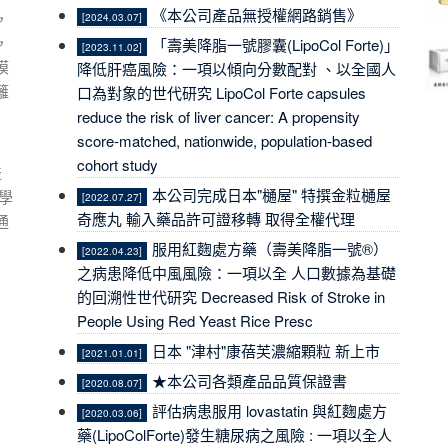
《本公司產品無授權網路銷售》
，
[2024.03.07]
，
「壽美降脂一號膠囊(LipoCol Forte)」
[2023.11.02]
模
降低肝癌風險：一項以傾向分數配對 、以全國人
籬
口為對象的世代研究 LipoCol Forte capsules
reduce the risk of liver cancer: A propensity
score-matched, nationwide, population-based
cohort study
產
本公司完成日本"樋屋" 特撰金粒樋屋
學
[2022.07.27]
奇應丸 輸入藥品許可證移轉 取得全權代理
通
服用紅麴處方藥（壽美降脂一號®）
[2022.04.23]
之病患降低中風風險：一項以全 人口數據為基礎
的回溯性世代研究 Decreased Risk of Stroke in
People Using Red Yeast Rice Presc
日本 "津村"康蓓芙濃縮顆粒 新上市
[2021.01.01]
★本公司各類產品品質保證書
[2020.08.07]
評估病患服用 lovastatin 與紅麴處方
[2020.03.06]
藥(LipoColForte)發生糖尿病之風險 : 一項以全人