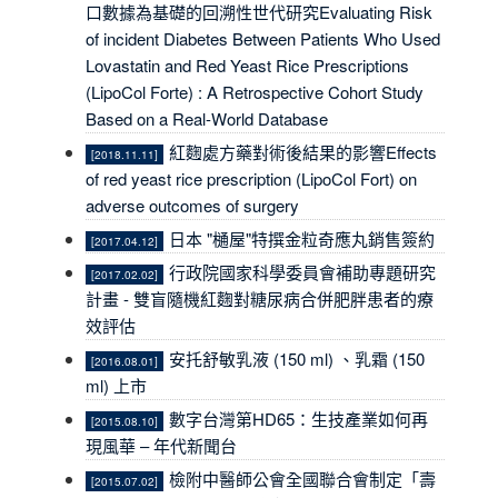
口數據為基礎的回溯性世代研究Evaluating Risk
of incident Diabetes Between Patients Who Used
Lovastatin and Red Yeast Rice Prescriptions
(LipoCol Forte) : A Retrospective Cohort Study
Based on a Real-World Database
紅麴處方藥對術後結果的影響Effects
[2018.11.11]
of red yeast rice prescription (LipoCol Fort) on
adverse outcomes of surgery
日本 "樋屋"特撰金粒奇應丸銷售簽約
[2017.04.12]
行政院國家科學委員會補助專題研究
[2017.02.02]
計畫 - 雙盲隨機紅麴對糖尿病合併肥胖患者的療
效評估
安托舒敏乳液 (150 ml) 、乳霜 (150
[2016.08.01]
ml) 上市
數字台灣第HD65：生技產業如何再
[2015.08.10]
現風華 – 年代新聞台
檢附中醫師公會全國聯合會制定「壽
[2015.07.02]