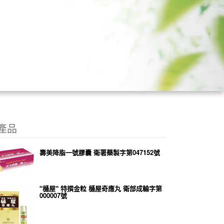
產品
壽美降脂一號膠囊 衛署藥製字第047152號
"樋屋" 特撰金粒 樋屋奇應丸 衛部成輸字第
000007號